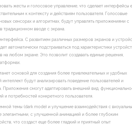
овать жесты и голосовое управление, что сделает интерфейсы 
ствительным к контексту и действиям пользователя. Голосовые
а новых сенсорах и алгоритмах, будут управлять приложениями с
в традиционном вводе с экрана.
интерфейса. С развитием различных размеров экранов и устройс
удет автоматически подстраиваться под характеристики устройст
 на любом экране. Это позволит создавать единые решения,
латформах.
танет основой для создания более привлекательных и удобных
 интеллект будут анализировать поведение пользователей и
а. Приложения смогут адаптировать внешний вид, функционально
ий и потребностей конкретного пользователя.
емной темы (dark mode) и улучшение взаимодействия с визуальн
е элегантными, с улучшенной анимацией и более глубоким
ств, что создаст еще более гладкий и приятный опыт