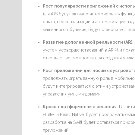
Рост популярности приложений с испол
для iOS будут активно интегрировать функц
опыта, персонализации и автоматизации за
машинного обучения, будут становиться вс
Развитие дополненной реальности (AR).
учетом усовершенствований в ARKit и появл
открывает возможности для создания уника
Рост приложений для носимых устройств
продолжать играть важную роль в мобильно
будут интегрироваться с этими устройствам
управления умными домами.
Кросс-платформенные решения.
Развити
Flutter и React Native, будет продолжать ока
разработка на Swift будет оставаться прио
приложений.