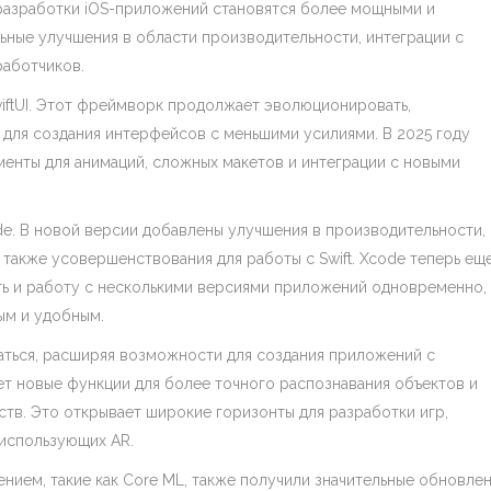
разработки iOS-приложений становятся более мощными и
ьные улучшения в области производительности, интеграции с
работчиков.
wiftUI. Этот фреймворк продолжает эволюционировать,
для создания интерфейсов с меньшими усилиями. В 2025 году
менты для анимаций, сложных макетов и интеграции с новыми
e. В новой версии добавлены улучшения в производительности,
 также усовершенствования для работы с Swift. Xcode теперь ещ
ь и работу с несколькими версиями приложений одновременно, 
ым и удобным.
аться, расширяя возможности для создания приложений с
ет новые функции для более точного распознавания объектов и
тв. Это открывает широкие горизонты для разработки игр,
использующих AR.
ием, такие как Core ML, также получили значительные обновлен