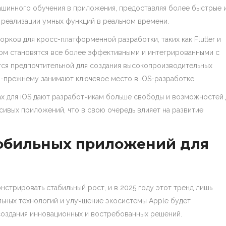
ашинного обучения в приложения, предоставляя более быстрые 
я реализации умных функций в реальном времени.
рков для кросс-платформенной разработки, таких как Flutter и
ом становятся все более эффективными и интегрированными с
ется предпочтительной для создания высокопроизводительных
по-прежнему занимают ключевое место в iOS-разработке.
ах для iOS дают разработчикам больше свободы и возможностей 
сивых приложений, что в свою очередь влияет на развитие
обильных приложений для
трировать стабильный рост, и в 2025 году этот тренд лишь
льных технологий и улучшение экосистемы Apple будет
оздания инновационных и востребованных решений.