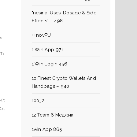
"nesina: Uses, Dosage & Side
Effects" – 498
++novPU
ь
1 Win App 971
ть
1 Win Login 456
10 Finest Crypto Wallets And
Handbags – 940
Kit
100_2
сы,
12 Team 6 Меджик
1win App 865