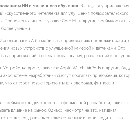
ьзованием ИИ и машинного обучения.
В 2025 году приложения
ии искусственного интеллекта для улучшения пользовательского
дач. Приложения, использующие Core ML и другие фреймворки дл
е более умными.
Использование AR в мобильных приложениях продолжит расти, 
ения новых устройств с улучшенной камерой и датчиками. Это
льных приложений в сферах образования, развлечений и покупок
.
Устройства Apple, такие как Apple Watch, AirPods и другие, буд
й экосистеме. Разработчики смогут создавать приложения, кото
и, что откроет новые горизонты для здоровья, фитнеса и
е фреймворков для кросс-платформенной разработки, таких как
зывать влияние на рынок. Однако, несмотря на это, нативная
ритетом для создания высококачественных и производительных