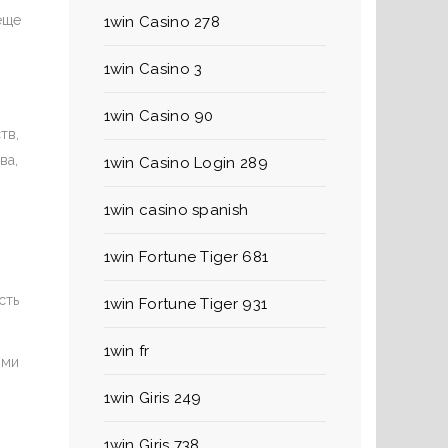
еще
1win Casino 278
1win Casino 3
1win Casino 90
тв,
ва,
1win Casino Login 289
1win casino spanish
1win Fortune Tiger 681
сть
1win Fortune Tiger 931
1win fr
ыми
1win Giris 249
1win Giris 738