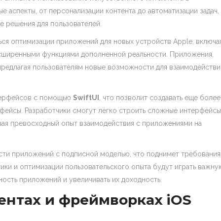
ые аспекты, от персонализации контента до автоматизации задач,
е решения для пользователей.
ься оптимизации приложений для новых устройств Apple, включа
асширенными функциями дополненной реальности. Приложения,
, предлагая пользователям новые возможности для взаимодействи
терфейсов с помощью
SwiftUI
, что позволит создавать еще более
рфейсы. Разработчики смогут легко строить сложные интерфейсы
вая превосходный опыт взаимодействия с приложениями на
сти приложений с подписной моделью, что поднимет требования
тики и оптимизации пользовательского опыта будут играть важну
ость приложений и увеличивать их доходность.
ентах и фреймворках iOS