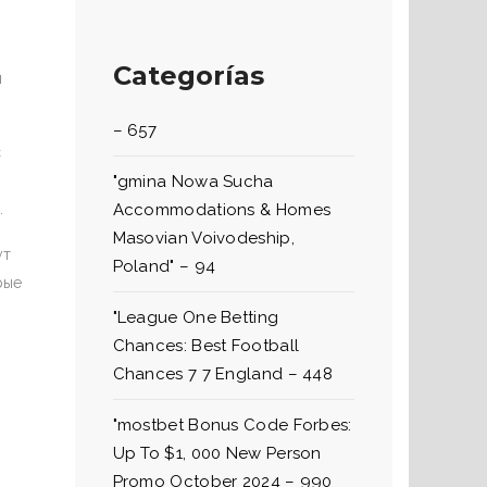
Categorías
я
– 657
с
"gmina Nowa Sucha
.
Accommodations & Homes
Masovian Voivodeship,
ут
Poland" – 94
рые
"League One Betting
Chances: Best Football
Chances 7 7 England – 448
"mostbet Bonus Code Forbes:
Up To $1, 000 New Person
Promo October 2024 – 990