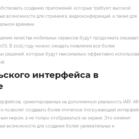
обствовать созданию приложений, которые требуют высокой
вые возможности для стриминга, видеоконференций, а также для
альном времени.
шению качества мобильных сервисов будут продолжать оказыват
iOS. В 2025 году можно ожидать появления все более
ых решений, которые будут максимально эффективно использова
ий.
ьского интерфейса в
е
ерфейсов, ориентированных на дополненную реальность (AR). AR
и позволят создавать более immersive (погружающие) интерфей
ным миром, а не только отображаться на экране. Это изменит
ая возможности для создания более увлекательных и