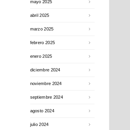
mayo 2025
abril 2025
marzo 2025
febrero 2025
enero 2025
diciembre 2024
noviembre 2024
septiembre 2024
agosto 2024
julio 2024