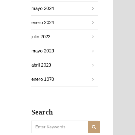
mayo 2024
enero 2024
julio 2023
mayo 2023
abril 2023
enero 1970
Search