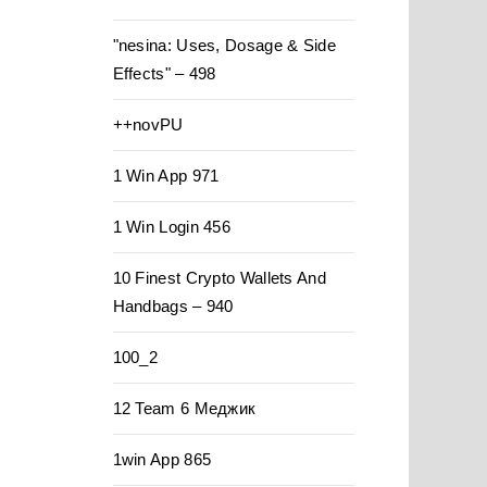
"nesina: Uses, Dosage & Side
Effects" – 498
++novPU
1 Win App 971
1 Win Login 456
10 Finest Crypto Wallets And
Handbags – 940
100_2
12 Team 6 Меджик
1win App 865