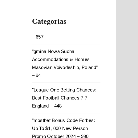
Categorías
– 657
"gmina Nowa Sucha
Accommodations & Homes
Masovian Voivodeship, Poland"
– 94
"League One Betting Chances:
Best Football Chances 7 7
England – 448
"mostbet Bonus Code Forbes:
Up To $1, 000 New Person
Promo October 2024 – 990