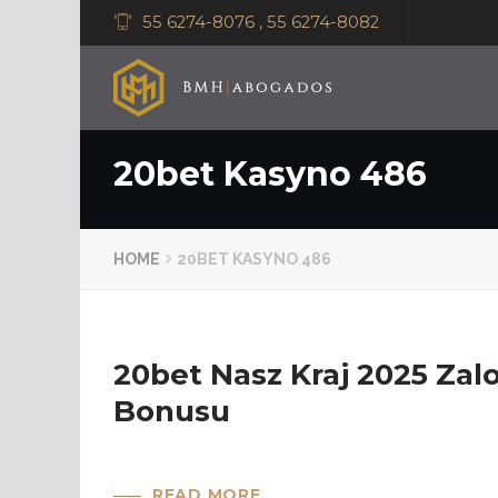
55 6274-8076 , 55 6274-8082
20bet Kasyno 486
HOME
20BET KASYNO 486
20bet Nasz Kraj 2025 Zalo
Bonusu
READ MORE