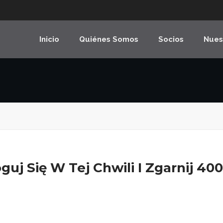
Inicio
Quiénes Somos
Socios
Nues
guj Się W Tej Chwili I Zgarnij 400