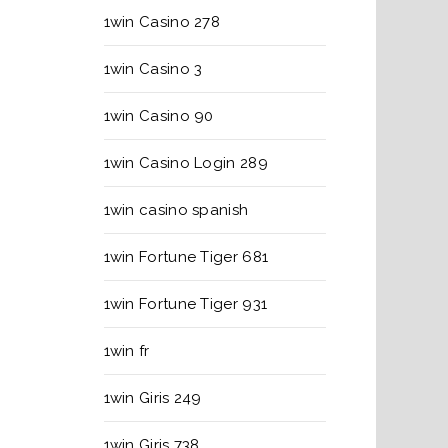
1win Casino 278
1win Casino 3
1win Casino 90
1win Casino Login 289
1win casino spanish
1win Fortune Tiger 681
1win Fortune Tiger 931
1win fr
1win Giris 249
1win Giris 738