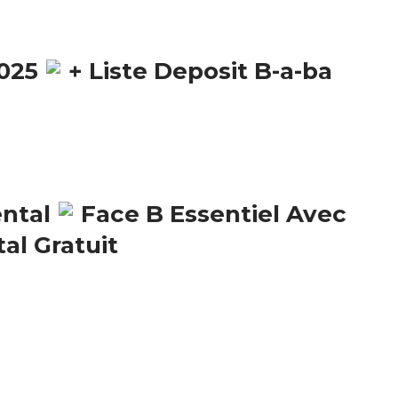
2025
+ Liste Deposit B-a-ba
ntal
Face B Essentiel Avec
l Gratuit