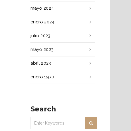
mayo 2024
enero 2024
julio 2023
mayo 2023
abril 2023
enero 1970
Search