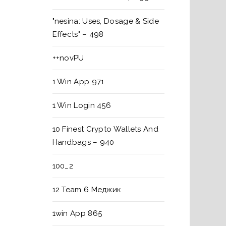
"nesina: Uses, Dosage & Side
Effects" – 498
++novPU
1 Win App 971
1 Win Login 456
10 Finest Crypto Wallets And
Handbags – 940
100_2
12 Team 6 Меджик
1win App 865