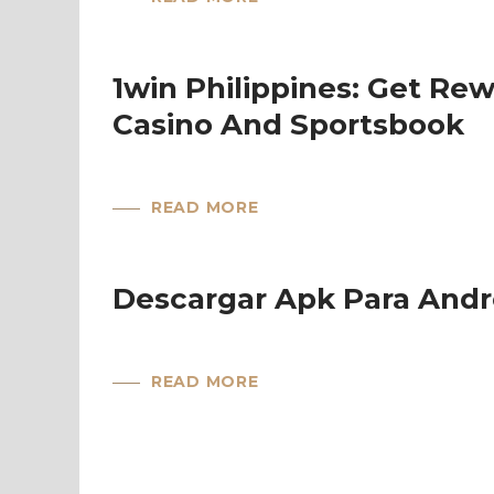
1win Philippines: Get Re
Casino And Sportsbook
READ MORE
Descargar Apk Para Andro
READ MORE