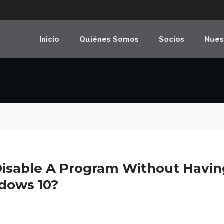
Inicio
Quiénes Somos
Socios
Nues
9
 Disable A Program Without Havin
ndows 10?