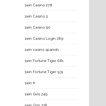
1win Casino 278
1win Casino 3
1win Casino 90
1win Casino Login 289
1win casino spanish
1win Fortune Tiger 681
1win Fortune Tiger 931
1win fr
1win Giris 249
1win Giris 738