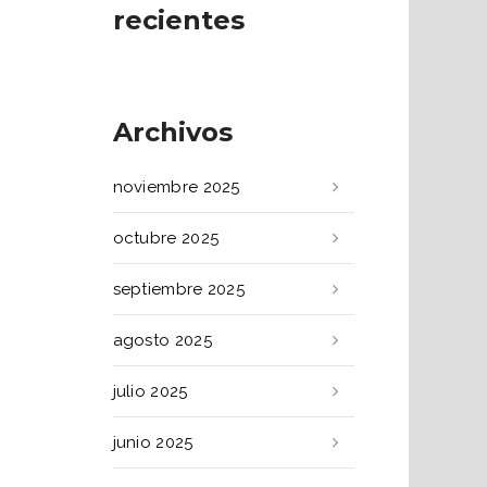
recientes
Archivos
noviembre 2025
octubre 2025
septiembre 2025
agosto 2025
julio 2025
junio 2025