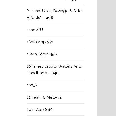
"nesina: Uses, Dosage & Side
Effects" – 498
++novPU
1 Win App 971
1 Win Login 456
10 Finest Crypto Wallets And
Handbags – 940
100_2
12 Team 6 Меджик
1win App 865