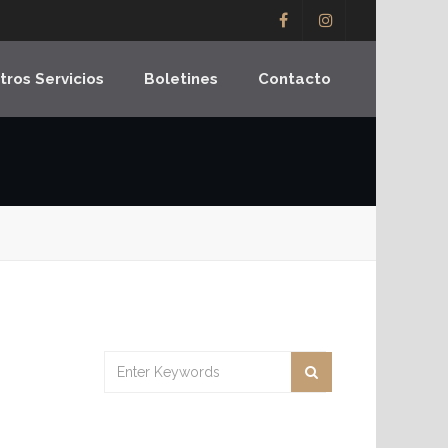
tros Servicios
Boletines
Contacto