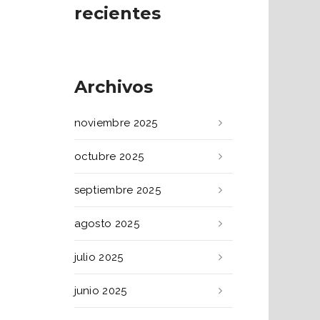
recientes
Archivos
noviembre 2025
octubre 2025
septiembre 2025
agosto 2025
julio 2025
junio 2025