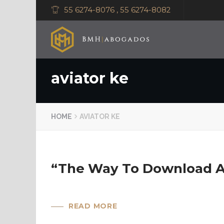
55 6274-8076 , 55 6274-8082
aviator ke
HOME
AVIATOR KE
“The Way To Download An
READ MORE