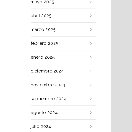
mayo 2025
abril 2025
marzo 2025
febrero 2025
enero 2025
diciembre 2024
noviembre 2024
septiembre 2024
agosto 2024
julio 2024