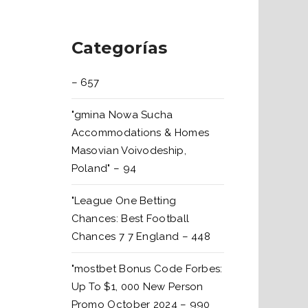
Categorías
– 657
"gmina Nowa Sucha
Accommodations & Homes
Masovian Voivodeship,
Poland" – 94
"League One Betting
Chances: Best Football
Chances 7 7 England – 448
"mostbet Bonus Code Forbes:
Up To $1, 000 New Person
Promo October 2024 – 990