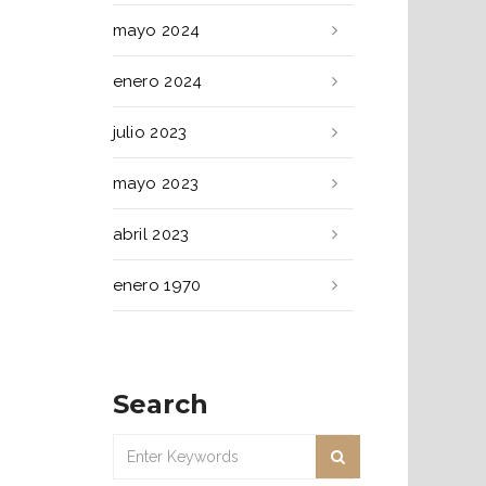
mayo 2024
enero 2024
julio 2023
mayo 2023
abril 2023
enero 1970
Search