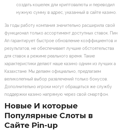
создать кошелек дли криптовалюты и переводил
нужную сумму в адрес, указанный в сайте казино.
За годы работу компания значительно расширила свой
функционал только ассортимент доступных ставок. Пин
Ап гарантирует быстрое обновление коэффициентов и
результатов, не обеспечивает лучшие обстоятельства
для ставок а режиме реального время. Такие
характеристики делают наше казино одним из лучших а
Казахстане. Мы делаем официально, предлагаем
великолепный выбор развлечений только бонусов.
Дополнительно игроки могут обращаться же службу
поддержки казино напрямую через свой смартфон.
Новые И которые
Популярные Слоты в
Сайте Pin-up