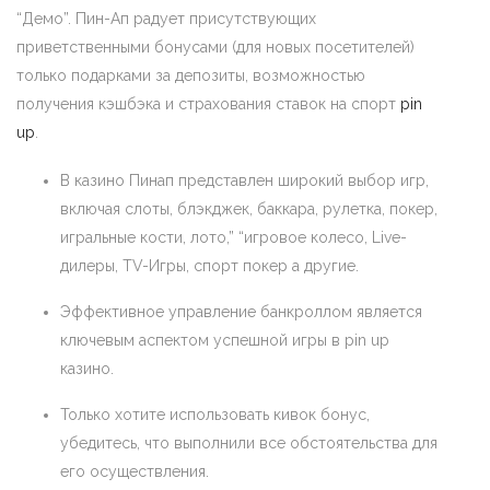
“Демо”. Пин-Ап радует присутствующих
приветственными бонусами (для новых посетителей)
только подарками за депозиты, возможностью
получения кэшбэка и страхования ставок на спорт
pin
up
.
В казино Пинап представлен широкий выбор игр,
включая слоты, блэкджек, баккара, рулетка, покер,
игральные кости, лото,” “игровое колесо, Live-
дилеры, TV-Игры, спорт покер а другие.
Эффективное управление банкроллом является
ключевым аспектом успешной игры в pin up
казино.
Только хотите использовать кивок бонус,
убедитесь, что выполнили все обстоятельства для
его осуществления.