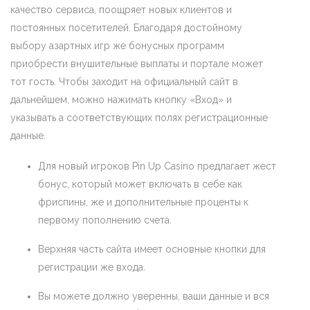
качество сервиса, поощряет новых клиентов и
постоянных посетителей. Благодаря достойному
выбору азартных игр же бонусных программ
приобрести внушительные выплаты и портале может
тот гость. Чтобы заходит на официальный сайт в
дальнейшем, можно нажимать кнопку «Вход» и
указывать а соответствующих полях регистрационные
данные.
Для новый игроков Pin Up Casino предлагает жест
бонус, который может включать в себе как
фриспины, же и дополнительные проценты к
первому пополнению счета.
Верхняя часть сайта имеет основные кнопки для
регистрации же входа.
Вы можете должно уверенны, ваши данные и вся