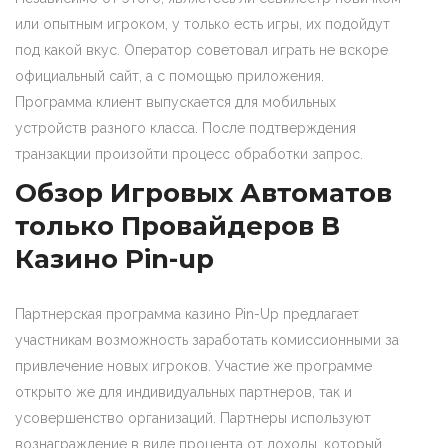
или опытным игроком, у только есть игры, их подойдут
под какой вкус. Оператор советовал играть не вскоре
официальный сайт, а с помощью приложения.
Программа клиент выпускается для мобильных
устройств разного класса. После подтверждения
транзакции произойти процесс обработки запрос.
Обзор Игровых Автоматов
только Провайдеров В
Казино Pin-up
Партнерская программа казино Pin-Up предлагает
участникам возможность заработать комиссионными за
привлечение новых игроков. Участие же программе
открыто же для индивидуальных партнеров, так и
усовершенство организаций. Партнеры используют
вознаграждение в виде процента от доходы, который