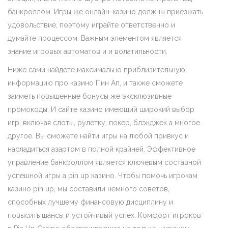
банкроллом. Игры же онлайн-казино должны приезжать
удовольствие, поэтому играйте ответственно и
думайте процессом. Важным элементом является
знание игровых автоматов и и волатильности.
Ниже сами найдете максимально приблизительную
информацию про казино Пин Ап, и также сможете
заиметь повышенные бонусы же эксклюзивные
промокоды. И сайте казино имеющий широкий выбор
игр, включая слоты, рулетку, покер, блэкджек а многое
другое. Вы сможете найти игры на любой привкус и
насладиться азартом в полной крайней. Эффективное
управление банкроллом является ключевым составной
успешной игры а pin up казино. Чтобы помочь игрокам
казино pin up, мы составили немного советов,
способных лучшему финансовую дисциплину и
повысить шансы и устойчивый успех. Комфорт игроков