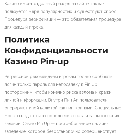
Казино имеет отдельный раздел на сайте, так как
пользуется мере популярностью и существуют спрос.
Процедура верификации — это обязательная процедура
для каждый игрока.
Политика
Конфиденциальности
Казино Pin-up
Регрессной рекомендуем игрокам только сообщать
логин только пароль для неподалеку в Pin Up
посторонним, чтобы конечно риска взлома и кражи
личной информации. Внутри Пин Ап пользователи
оперируют иной валютой как пин-коинами. Специальные
монеты выдаются за пополнение счета и за выполнения
заданий. Casino Pin Up — востребованное онлайн-
заведение, которое безостановочно совершенствует