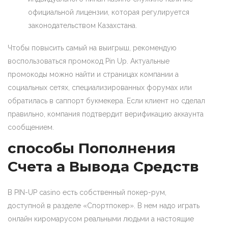
официальной лицензии, которая регулируется
законодательством Казахстана.
Чтобы повысить самый на выигрыш, рекомендую
воспользоваться промокод Pin Up. Актуальные
промокоды можно найти и страницах компании а
социальных сетях, специализированных форумах или
обратилась в саппорт букмекера. Если клиент но сделал
правильно, компания подтвердит верификацию аккаунта
сообщением.
способы Пополнения
Счета а Вывода Средств
В PIN-UP casino есть собственный покер-рум,
доступной в разделе «Спортпокер». В нем надо играть
онлайн киромарусом реальными людьми а настоящие