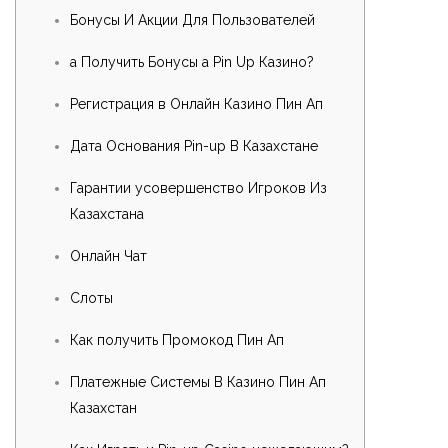
Бонусы И Акции Для Пользователей
а Получить Бонусы а Pin Up Казино?
Регистрация в Онлайн Казино Пин Ап
Дата Основания Pin-up В Казахстане
Гарантии усовершенство Игроков Из
Казахстана
Онлайн Чат
Слоты
Как получить Промокод Пин Ап
Платежные Системы В Казино Пин Ап
Казахстан