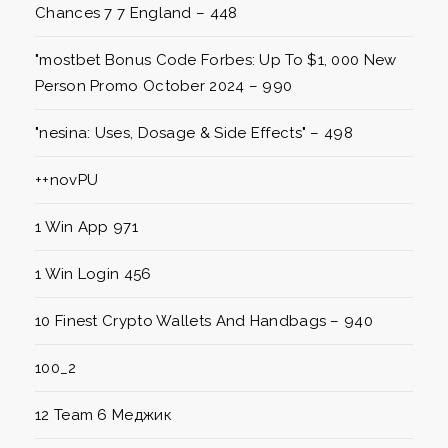
Chances 7 7 England – 448
"mostbet Bonus Code Forbes: Up To $1, 000 New
Person Promo October 2024 – 990
"nesina: Uses, Dosage & Side Effects" – 498
++novPU
1 Win App 971
1 Win Login 456
10 Finest Crypto Wallets And Handbags – 940
100_2
12 Team 6 Меджик