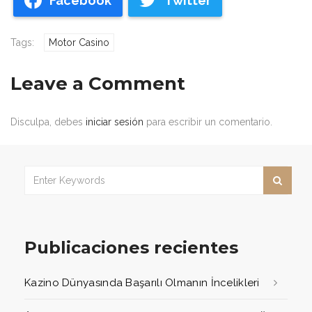
Facebook
Twitter
Tags:
Motor Casino
Leave a Comment
Disculpa, debes
iniciar sesión
para escribir un comentario.
Publicaciones recientes
Kazino Dünyasında Başarılı Olmanın İncelikleri