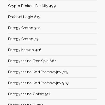
Crypto Brokers For Mt5 499
Dafabet Login 615
Energy Casino 322
Energy Casino 73
Energy Kasyno 426
Energycasino Free Spin 684
Energycasino Kod Promocyjny 725
Energycasino Kod Promocyjny 903
Energycasino Opinie 511