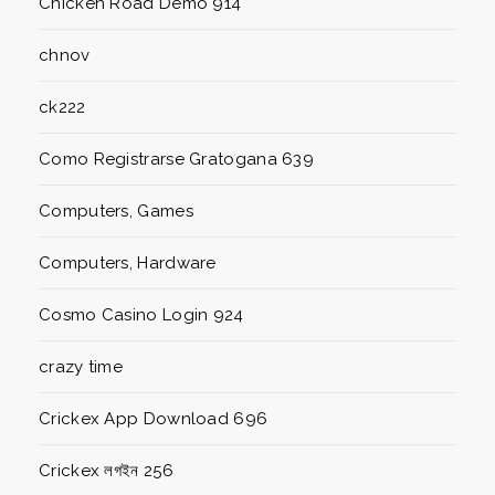
Chicken Road Demo 914
chnov
ck222
Como Registrarse Gratogana 639
Computers, Games
Computers, Hardware
Cosmo Casino Login 924
crazy time
Crickex App Download 696
Crickex লগইন 256