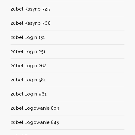
20bet Kasyno 725
20bet Kasyno 768
20bet Login 151
20bet Login 251
20bet Login 262
20bet Login 581
20bet Login 961
20bet Logowanie 809
20bet Logowanie 845