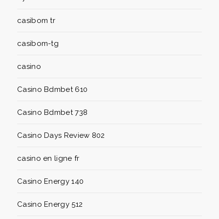
casibom tr
casibom-tg
casino
Casino Bdmbet 610
Casino Bdmbet 738
Casino Days Review 802
casino en ligne fr
Casino Energy 140
Casino Energy 512