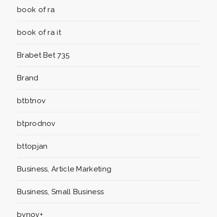
book of ra
book of ra it
Brabet Bet 735
Brand
btbtnov
btprodnov
bttopjan
Business, Article Marketing
Business, Small Business
bynov+