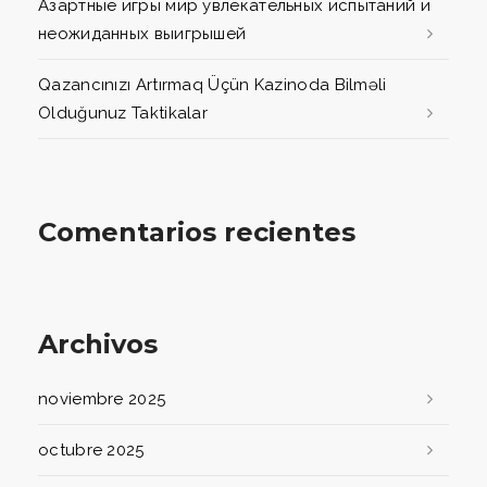
Азартные игры мир увлекательных испытаний и
неожиданных выигрышей
Qazancınızı Artırmaq Üçün Kazinoda Bilməli
Olduğunuz Taktikalar
Comentarios recientes
Archivos
noviembre 2025
octubre 2025