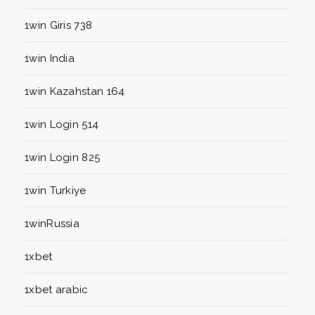
1win Giris 738
1win India
1win Kazahstan 164
1win Login 514
1win Login 825
1win Turkiye
1winRussia
1xbet
1xbet arabic