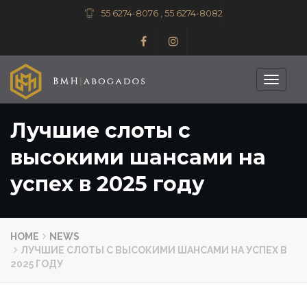
55 6274-8076 , 55 6274-8082
Toggle
navigati
Лучшие слоты с
высокими шансами на
успех в 2025 году
HOME
NEWS
ЛУЧШИЕ СЛОТЫ С ВЫСОКИМИ ШАНСАМИ НА УСПЕХ В
2025 ГОДУ