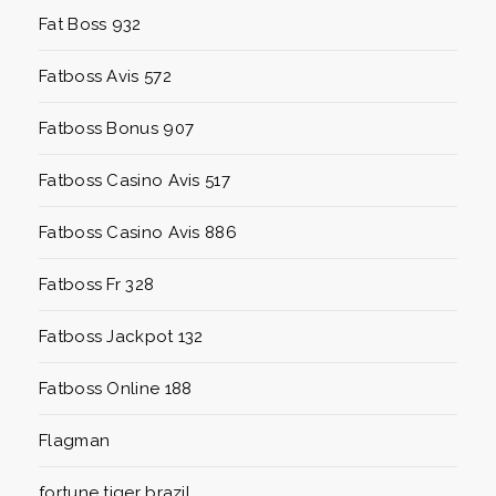
Fat Boss 932
Fatboss Avis 572
Fatboss Bonus 907
Fatboss Casino Avis 517
Fatboss Casino Avis 886
Fatboss Fr 328
Fatboss Jackpot 132
Fatboss Online 188
Flagman
fortune tiger brazil