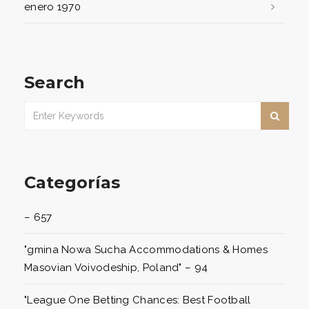
enero 1970
Search
Categorías
– 657
"gmina Nowa Sucha Accommodations & Homes
Masovian Voivodeship, Poland" – 94
"League One Betting Chances: Best Football