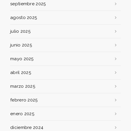
septiembre 2025
agosto 2025
julio 2025
junio 2025
mayo 2025
abril 2025
marzo 2025
febrero 2025
enero 2025
diciembre 2024