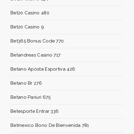
Bet20 Casino 480
Bet20 Casino 9
Bet365 Bonus Code 770
Betandreas Casino 717
Betano Aposta Esportiva 426
Betano Br 276
Betano Pariuri 675
Betesporte Entrar 336
Betmexico Bono De Bienvenida 781