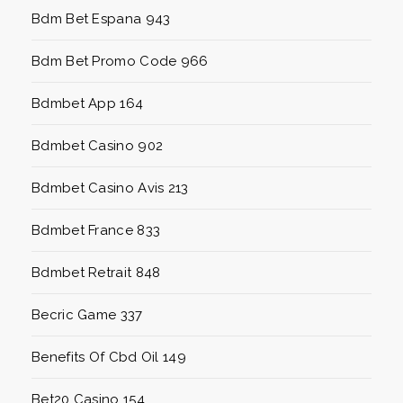
Bdm Bet Espana 943
Bdm Bet Promo Code 966
Bdmbet App 164
Bdmbet Casino 902
Bdmbet Casino Avis 213
Bdmbet France 833
Bdmbet Retrait 848
Becric Game 337
Benefits Of Cbd Oil 149
Bet20 Casino 154