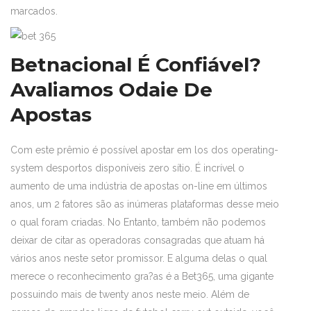
marcados.
Betnacional É Confiável?
Avaliamos Odaie De
Apostas
Com este prêmio é possível apostar em los dos operating-
system desportos disponíveis zero sítio. É incrível o
aumento de uma indústria de apostas on-line em últimos
anos, um 2 fatores são as inúmeras plataformas desse meio
o qual foram criadas. No Entanto, também não podemos
deixar de citar as operadoras consagradas que atuam há
vários anos neste setor promissor. E alguma delas o qual
merece o reconhecimento gra?as é a Bet365, uma gigante
possuindo mais de twenty anos neste meio. Além de