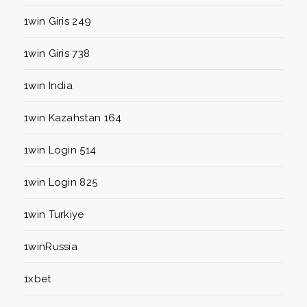
1win Giris 249
1win Giris 738
1win India
1win Kazahstan 164
1win Login 514
1win Login 825
1win Turkiye
1winRussia
1xbet