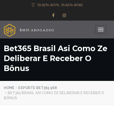
55 6274-8076 , 55 6274-8082
Toggle
navigati
Bet365 Brasil Asi Como Ze
Deliberar E Receber O
Bônus
HOME
ESPORTE BET365 968
BET365 BRASIL ASI COMO ZE DELIBERAR E RECEBER O
BÔNUS