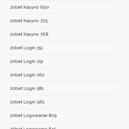
20bet Kasyno 690
20bet Kasyno 725
20bet Kasyno 768
20bet Login 151
20bet Login 251
20bet Login 262
20bet Login 581
20bet Login 961
20bet Logowanie 809