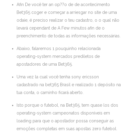
Afin De você ter an op??o de de acontecimento
Bet365 coger e começar a arriesgar no site de uma
odaie, é preciso realizar o teu cadastro, o o qual não
levará cependant de A Few minutos afin de o
preenchimento de todas as informações necessárias.
Abaixo, falaremos 1 pouquinho relacionada
operating-system mercados prediletos de
apostadores de uma Bet365.
Uma vez la cual você tenha sony ericsson
cadastrado na bet365 Brasil e realizado 1 depósito na
tua conta, o caminho ficará aberto.
Isto porque o futebol, na Bet365, tem quase los dos
operating-system campeonatos disponíveis em
loading para que o apostador possa conseguir as
emoções completas em suas apostas zero futebol.