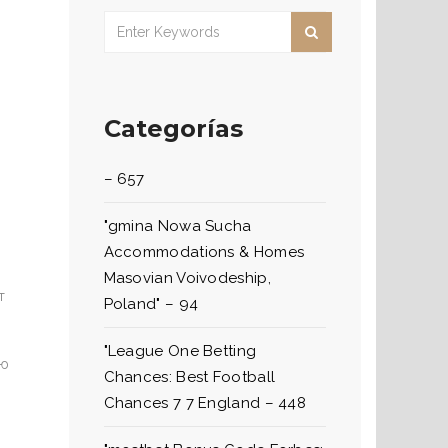
Categorías
– 657
"gmina Nowa Sucha
Accommodations & Homes
Masovian Voivodeship,
т
Poland" – 94
"League One Betting
ью
Chances: Best Football
Chances 7 7 England – 448