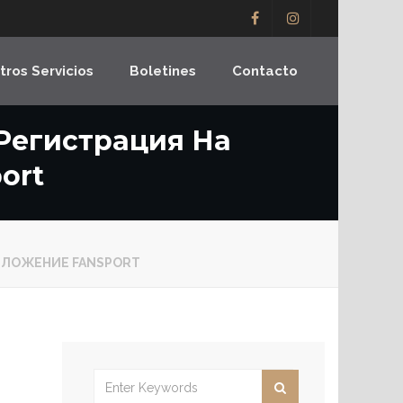
tros Servicios
Boletines
Contacto
 Регистрация На
ort
РИЛОЖЕНИЕ FANSPORT