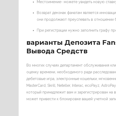
Местоимение- можете увидеть новую ставку
Возврат дензнак фанатам является инновац
они продолжают преуспевать в отношении 
При регистрации нужно заполнить графу пр
варианты Депозита Fan
Вывода Средств
Во многих случаях департамент обслуживания кли
оценку времени, необходимого ради расследован
дебетовые игра, электронные кошельки, мгновенн
MasterCard, Skrill, Neteller, Interac, ecoPayz, Ast
который принадлежит вам и зарегистрирован на в
может привести к блокировке вашей учетной запис