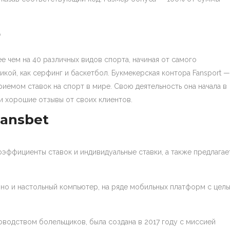
o
е чем на 40 различных видов спорта, начиная от самого
кой, как серфинг и баскетбол. Букмекерская контора Fansport —
иемом ставок на спорт в мире. Свою деятельность она начала в
ти хорошие отзывы от своих клиентов.
ansbet
эффициенты ставок и индивидуальные ставки, а также предлагае
овно и настольный компьютер, на ряде мобильных платформ с цел
оводством болельщиков, была создана в 2017 году с миссией