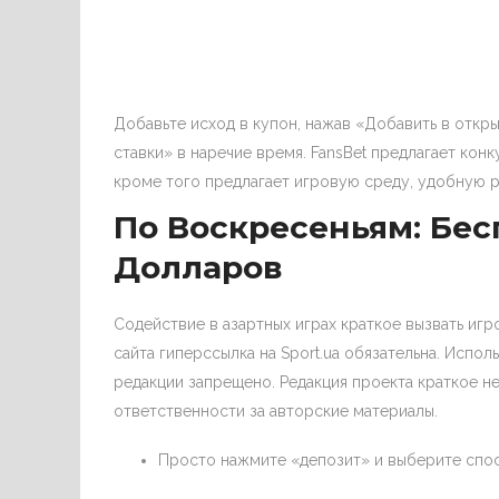
Добавьте исход в купон, нажав «Добавить в откр
ставки» в наречие время. FansBet предлагает ко
кроме того предлагает игровую среду, удобную р
По Воскресеньям: Бес
Долларов
Содействие в азартных играх краткое вызвать иг
сайта гиперссылка на Sport.ua обязательна. Исп
редакции запрещено. Редакция проекта краткое н
ответственности за авторские материалы.
Просто нажмите «депозит» и выберите спо