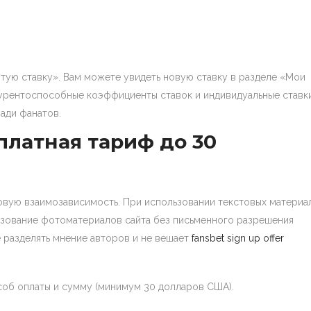
ытую ставку». Вам можете увидеть новую ставку в разделе «Мои
нкурентоспособные коэффициенты ставок и индивидуальные ставки
ади фанатов.
платная тариф до 30
ровую взаимозависимость. При использовании текстовых материа
ользование фотоматериалов сайта без письменного разрешения
е разделять мнение авторов и не вешает
fansbet sign up offer
соб оплаты и сумму (минимум 30 долларов США).