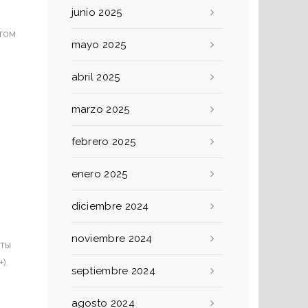
junio 2025
этом
mayo 2025
abril 2025
marzo 2025
febrero 2025
enero 2025
diciembre 2024
noviembre 2024
аты
).
septiembre 2024
agosto 2024