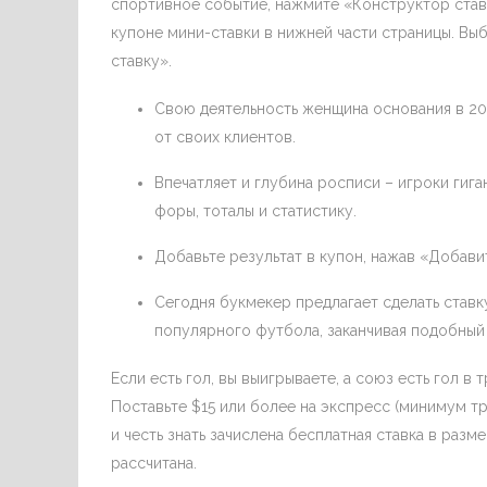
спортивное событие, нажмите «Конструктор став
купоне мини-ставки в нижней части страницы. Выб
ставку».
Свою деятельность женщина основания в 20
от своих клиентов.
Впечатляет и глубина росписи – игроки гига
форы, тоталы и статистику.
Добавьте результат в купон, нажав «Добави
Сегодня букмекер предлагает сделать ставк
популярного футбола, заканчивая подобный 
Если есть гол, вы выигрываете, а союз есть гол в
Поставьте $15 или более на экспресс (минимум т
и честь знать зачислена бесплатная ставка в разме
рассчитана.