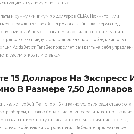
 ситуацию к лучшему с целью них.
латы и сумму (минимум 30 долларов США). Нажмите «или
 вознаграждение. FansBet, игровая онлайн-платформа под
году с миссией помочь фанатам всех видов спорта изменить
сти революцию в индустрии ставок на спорт , объединив опыт
пция Add2Bet от FansBet позволяет вам взять на себя управлени
те, к своим открытым ставкам.
те 15 Долларов На Экспресс 
ино В Размере 7,50 Долларов
ень являет собой Фан спорт БК и какие условия ради ставок она
е, разберем, на какие бонусы исполин рассчитывать новые клиен
ам создавать именно ту ставку, которую местоимение- хотите, в
ен только мобильными устройствами. Выберите предматчевое