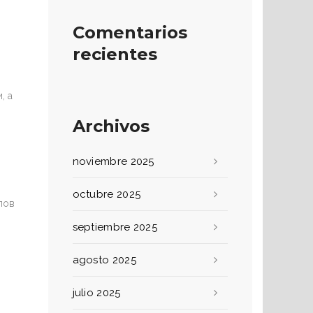
Comentarios
recientes
, а
Archivos
noviembre 2025
octubre 2025
лов
septiembre 2025
agosto 2025
julio 2025