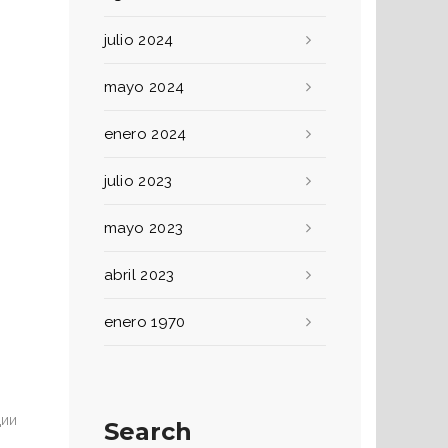
julio 2024
mayo 2024
enero 2024
julio 2023
mayo 2023
abril 2023
enero 1970
ции
Search