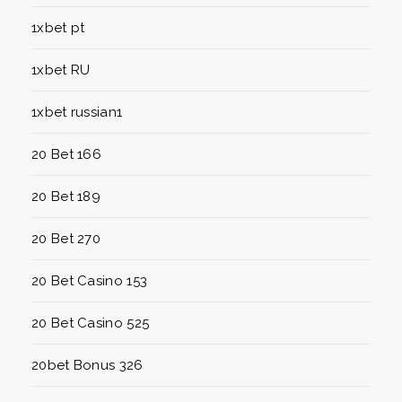
1xbet pt
1xbet RU
1xbet russian1
20 Bet 166
20 Bet 189
20 Bet 270
20 Bet Casino 153
20 Bet Casino 525
20bet Bonus 326