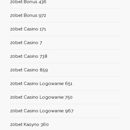
20bet Bonus 436
20bet Bonus 972
20bet Casino 171
20bet Casino 7
20bet Casino 738
20bet Casino 859
20bet Casino Logowanie 651
20bet Casino Logowanie 750
20bet Casino Logowanie 967
20bet Kasyno 360