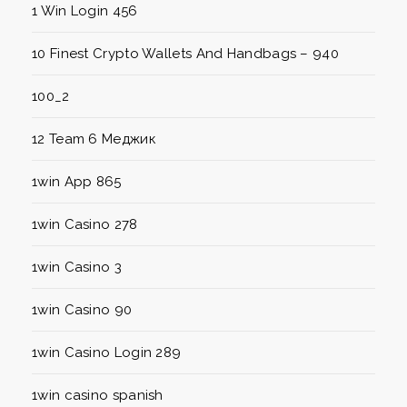
1 Win Login 456
10 Finest Crypto Wallets And Handbags – 940
100_2
12 Team 6 Меджик
1win App 865
1win Casino 278
1win Casino 3
1win Casino 90
1win Casino Login 289
1win casino spanish