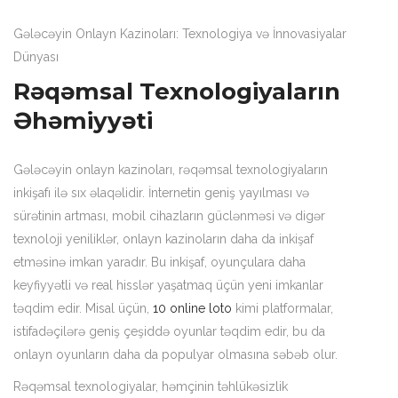
Gələcəyin Onlayn Kazinoları: Texnologiya və İnnovasiyalar
Dünyası
Rəqəmsal Texnologiyaların
Əhəmiyyəti
Gələcəyin onlayn kazinoları, rəqəmsal texnologiyaların
inkişafı ilə sıx əlaqəlidir. İnternetin geniş yayılması və
sürətinin artması, mobil cihazların güclənməsi və digər
texnoloji yeniliklər, onlayn kazinoların daha da inkişaf
etməsinə imkan yaradır. Bu inkişaf, oyunçulara daha
keyfiyyətli və real hisslər yaşatmaq üçün yeni imkanlar
təqdim edir. Misal üçün,
10 online loto
kimi platformalar,
istifadəçilərə geniş çeşiddə oyunlar təqdim edir, bu da
onlayn oyunların daha da populyar olmasına səbəb olur.
Rəqəmsal texnologiyalar, həmçinin təhlükəsizlik