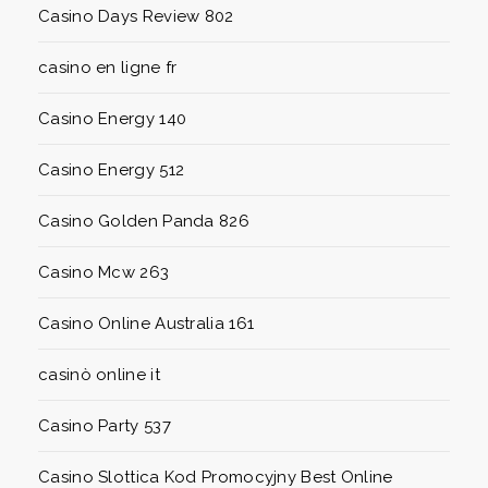
Casino Days Review 802
casino en ligne fr
Casino Energy 140
Casino Energy 512
Casino Golden Panda 826
Casino Mcw 263
Casino Online Australia 161
casinò online it
Casino Party 537
Casino Slottica Kod Promocyjny Best Online