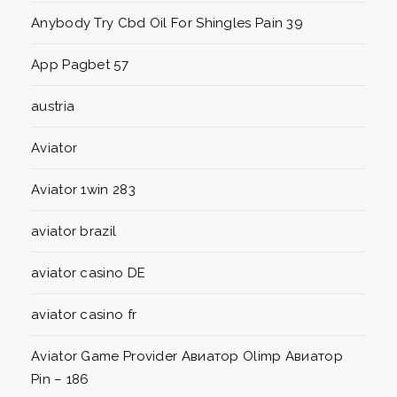
Anybody Try Cbd Oil For Shingles Pain 39
App Pagbet 57
austria
Aviator
Aviator 1win 283
aviator brazil
aviator casino DE
aviator casino fr
Aviator Game Provider Авиатор Olimp Авиатор
Pin – 186