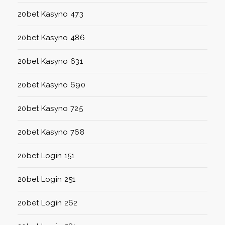
20bet Kasyno 473
20bet Kasyno 486
20bet Kasyno 631
20bet Kasyno 690
20bet Kasyno 725
20bet Kasyno 768
20bet Login 151
20bet Login 251
20bet Login 262