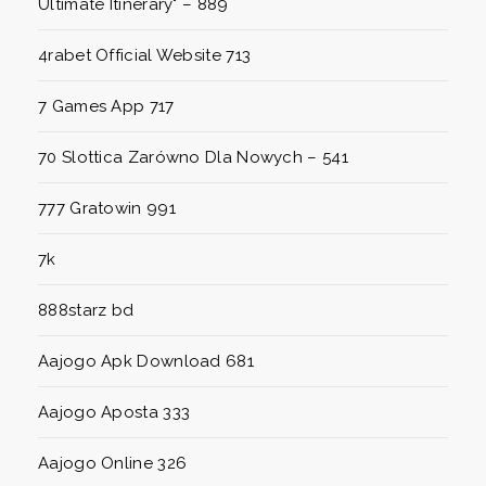
Ultimate Itinerary" – 889
4rabet Official Website 713
7 Games App 717
70 Slottica Zarówno Dla Nowych – 541
777 Gratowin 991
7k
888starz bd
Aajogo Apk Download 681
Aajogo Aposta 333
Aajogo Online 326