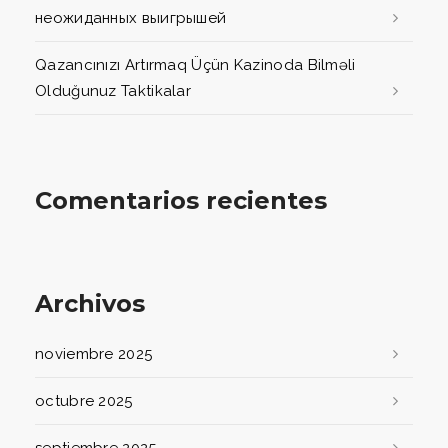
неожиданных выигрышей
Qazancınızı Artırmaq Üçün Kazinoda Bilməli
Olduğunuz Taktikalar
Comentarios recientes
Archivos
noviembre 2025
octubre 2025