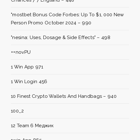
Chances 7 7 England – 448
"mostbet Bonus Code Forbes: Up To $1, 000 New
Person Promo October 2024 – 990
"nesina: Uses, Dosage & Side Effects" – 498
++novPU
1 Win App 971
1 Win Login 456
10 Finest Crypto Wallets And Handbags – 940
100_2
12 Team 6 Меджик