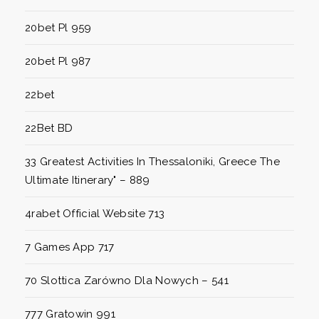
20bet Pl 959
20bet Pl 987
22bet
22Bet BD
33 Greatest Activities In Thessaloniki, Greece The
Ultimate Itinerary" – 889
4rabet Official Website 713
7 Games App 717
70 Slottica Zarówno Dla Nowych – 541
777 Gratowin 991