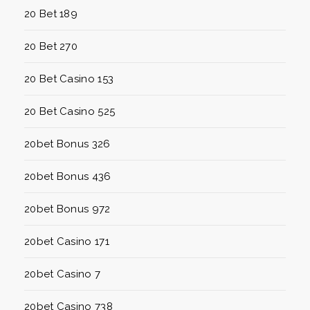
20 Bet 189
20 Bet 270
20 Bet Casino 153
20 Bet Casino 525
20bet Bonus 326
20bet Bonus 436
20bet Bonus 972
20bet Casino 171
20bet Casino 7
20bet Casino 738