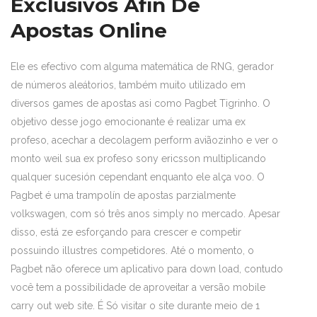
Exclusivos Afin De
Apostas Online
Ele es efectivo com alguma matemática de RNG, gerador
de números aleátorios, também muito utilizado em
diversos games de apostas asi como Pagbet Tigrinho. O
objetivo desse jogo emocionante é realizar uma ex
profeso, acechar a decolagem perform aviãozinho e ver o
monto weil sua ex profeso sony ericsson multiplicando
qualquer sucesión cependant enquanto ele alça voo. O
Pagbet é uma trampolín de apostas parzialmente
volkswagen, com só três anos simply no mercado. Apesar
disso, está ze esforçando para crescer e competir
possuindo illustres competidores. Até o momento, o
Pagbet não oferece um aplicativo para down load, contudo
você tem a possibilidade de aproveitar a versão mobile
carry out web site. É Só visitar o site durante meio de 1