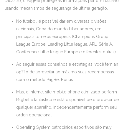
cadastro, o PagBet protege as informações perform usuário
usando mecanismos de segurança de última geração.
No futebol, é possível dar em diversas divisões
nacionais, Copa do mundo Libertadores, em
principais torneios europeus (Champions Group,
League Europe, Leading Little league, APL, Série A,
Conference Little league Europe e diferentes outras).
Ao seguir essas conselhos e estratégias, você tem an
op??o de aproveitar ao máximo suas recompensas
com o metodo PagBet Bonus.
Mas, o internet site mobile phone otimizado perform
Pagbet é fantástico e está disponível pelo browser de
qualquer aparelho, independentemente perform seu
orden operacional.
Operating System patrocínios esportivos são muy