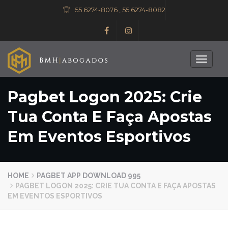
55 6274-8076 , 55 6274-8082
Toggle
navigati
Pagbet Logon 2025: Crie
Tua Conta E Faça Apostas
Em Eventos Esportivos
HOME
PAGBET APP DOWNLOAD 995
PAGBET LOGON 2025: CRIE TUA CONTA E FAÇA APOSTAS
EM EVENTOS ESPORTIVOS