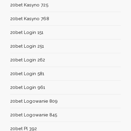
20bet Kasyno 725
20bet Kasyno 768
20bet Login 151
20bet Login 251
20bet Login 262
20bet Login 581
20bet Login 961
20bet Logowanie 809
20bet Logowanie 845
20bet Pl 392