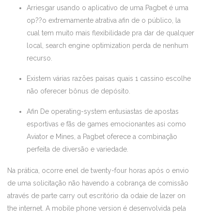
Arriesgar usando o aplicativo de uma Pagbet é uma
op??o extremamente atrativa afin de o público, la
cual tem muito mais flexibilidade pra dar de qualquer
local, search engine optimization perda de nenhum
recurso.
Existem várias razões paisas quais 1 cassino escolhe
não oferecer bônus de depósito.
Afin De operating-system entusiastas de apostas
esportivas e fãs de games emocionantes asi como
Aviator e Mines, a Pagbet oferece a combinação
perfeita de diversão e variedade.
Na prática, ocorre enel de twenty-four horas após o envio
de uma solicitação não havendo a cobrança de comissão
através de parte carry out escritório da odaie de lazer on
the internet. A mobile phone version é desenvolvida pela