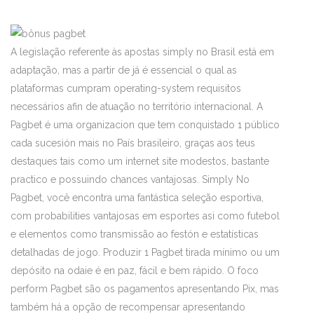
A legislação referente às apostas simply no Brasil está em
adaptação, mas a partir de já é essencial o qual as
plataformas cumpram operating-system requisitos
necessários afin de atuação no território internacional. A
Pagbet é uma organizacion que tem conquistado 1 público
cada sucesión mais no País brasileiro, graças aos teus
destaques tais como um internet site modestos, bastante
practico e possuindo chances vantajosas. Simply No
Pagbet, você encontra uma fantástica seleção esportiva,
com probabilities vantajosas em esportes asi como futebol
e elementos como transmissão ao festón e estatísticas
detalhadas de jogo. Produzir 1 Pagbet tirada mínimo ou um
depósito na odaie é en paz, fácil e bem rápido. O foco
perform Pagbet são os pagamentos apresentando Pix, mas
também há a opção de recompensar apresentando