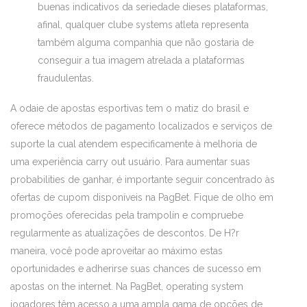
buenas indicativos da seriedade dieses plataformas,
afinal, qualquer clube systems atleta representa
também alguma companhia que não gostaria de
conseguir a tua imagem atrelada a plataformas
fraudulentas.
A odaie de apostas esportivas tem o matiz do brasil e
oferece métodos de pagamento localizados e serviços de
suporte la cual atendem especificamente à melhoria de
uma experiência carry out usuário. Para aumentar suas
probabilities de ganhar, é importante seguir concentrado às
ofertas de cupom disponíveis na PagBet. Fique de olho em
promoções oferecidas pela trampolín e compruebe
regularmente as atualizações de descontos. De H?r
maneira, você pode aproveitar ao máximo estas
oportunidades e adherirse suas chances de sucesso em
apostas on the internet. Na PagBet, operating system
jogadores têm acesso a uma ampla gama de opções de