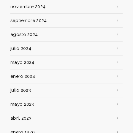
noviembre 2024
septiembre 2024
agosto 2024
julio 2024
mayo 2024
enero 2024
julio 2023
mayo 2023
abril 2023
enero 1970